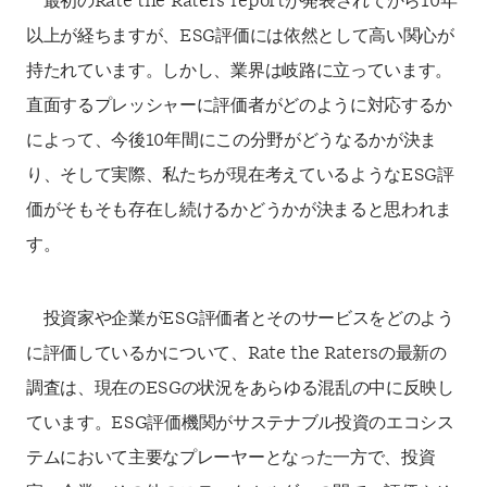
最初の
Rate the Raters report
が発表されてから
10
年
以上が経ちますが、
ESG
評価には依然
として高い関心が
持たれています。しかし、業界は岐路に立っています。
直面するプレッシャーに評
価者がどのように対応するか
によって、今後
10
年間にこの分野がどうなるかが決ま
り、そして実際、
私たちが現在考えているような
ESG
評
価がそもそも存在し続けるかどうかが決まると思われま
す。
投資家や企業が
ESG
評価者とそのサービスをどのよう
に評価しているかについて、
Rate the
Raters
の最新の
調査は、現在の
ESG
の状況をあらゆる混乱の中に反映し
ています。
ESG
評価
機関がサステナブル投資のエコシス
テムにおいて主要なプレーヤーとなった一方で、投資