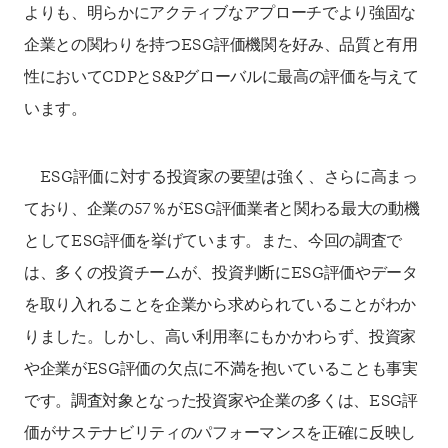
よりも、明らかにアクティブなアプローチ
でより強固な
企業との関わりを持つ
ESG
評価機関を好み、品質と有用
性において
CDP
と
S&P
グ
ローバルに最高の評価を与えて
います。
ESG
評価に対する投資家の要望は強く、さらに高まっ
ており、企業の
57
％が
ESG
評価業者と
関わる最大の動機
として
ESG
評価を挙げています。また、今回の調査で
は、多くの投資チームが、
投資判断に
ESG
評価やデータ
を取り入れることを企業から求められていることがわか
りました。しか
し、高い利用率にもかかわらず、投資家
や企業が
ESG
評価の欠点に不満を抱いていることも事
実
です。調査対象となった投資家や企業の多くは、
ESG
評
価がサステナビリティのパフォーマンスを
正確に反映し