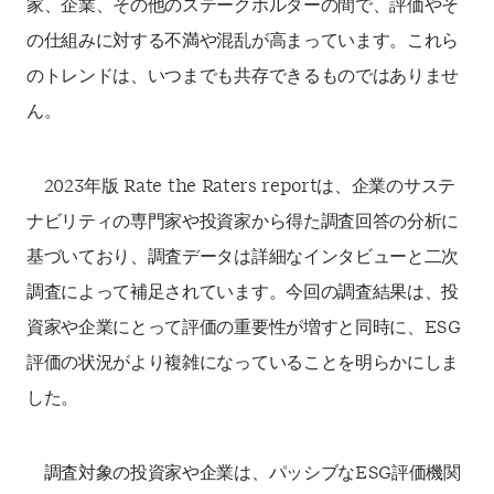
家、企業、
その他のステークホルダーの間で、評価やそ
の仕組みに対する不満や混乱が高まっています。これら
のトレンドは、いつまでも共存できるものではありませ
ん。
2023
年版
Rate the Raters report
は、企業のサステ
ナビリティの専門家や投資家から得た調
査回答の分析に
基づいており、調査データは詳細なインタビューと二次
調査によって補足されてい
ます。今回の調査結果は、投
資家や企業にとって評価の重要性が増すと同時に、
ESG
評価の状
況がより複雑になっていることを明らかにしま
した。
調査対象の投資家や企業は、パッシブな
ESG
評価機関