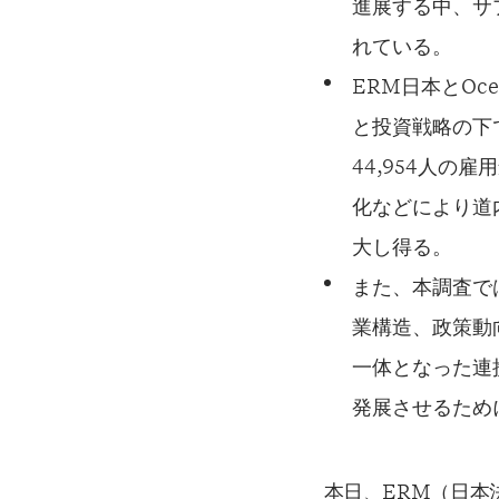
進展する中、サ
れている。
ERM日本とOc
と投資戦略の下
44,954人
化などにより道内
大し得る。
また、本調査で
業構造、政策動
一体となった連
発展させるため
本日、ERM（日本法