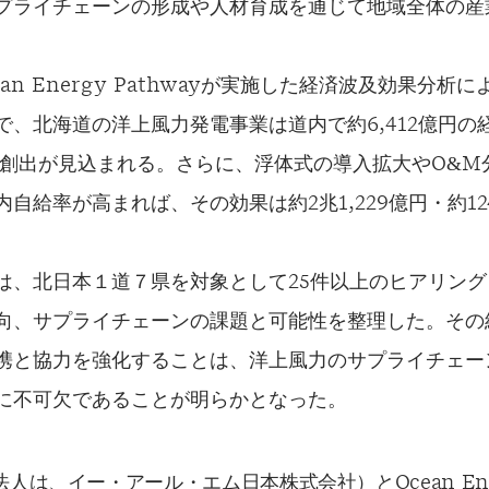
プライチェーンの形成や人材育成を通じて地域全体の産
ean Energy Pathwayが実施した経済波及効果分
で、北海道の洋上風力発電事業は道内で約6,412億円の
の雇用創出が見込まれる。さらに、浮体式の導入拡大やO&
自給率が高まれば、その効果は約2兆1,229億円・約124
は、北日本１道７県を対象として25件以上のヒアリン
向、サプライチェーンの課題と可能性を整理した。その
携と協力を強化することは、洋上風力のサプライチェー
に不可欠であることが明らかとなった。
人は、イー・アール・エム日本株式会社）とOcean Ene