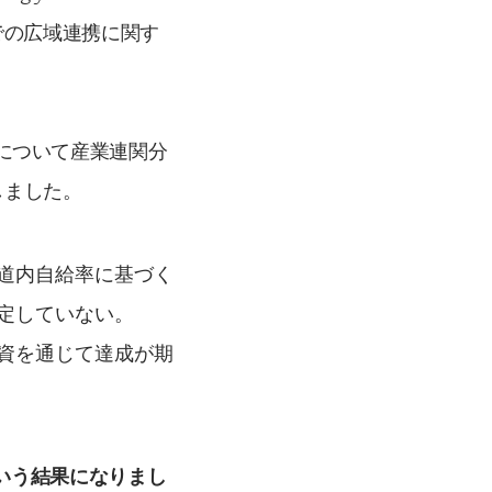
での広域連携に関す
）について産業連関分
しました。
道内自給率に基づく
定していない。
資を通じて達成が期
いう結果になりまし