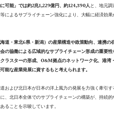
的に可能」では約
2
兆
1,229
億円、約
124,390
人
と、地元調
造等によるサプライチェーン強化により、大幅に経済効果
北海道・東北
6
県・新潟）の産業構造や政策動向、連携の
社会の協働による広域的なサプライチェーン形成の重要性
たクラスターの形成、
O&M
拠点のネットワーク化、港湾
続可能な産業発展に資するもと考えられます。
海道および北日本が日本の洋上風力の発展を力強く牽引す
もに、北日本全体でのサプライチェーンの構築が、持続的
であることを示唆しています。