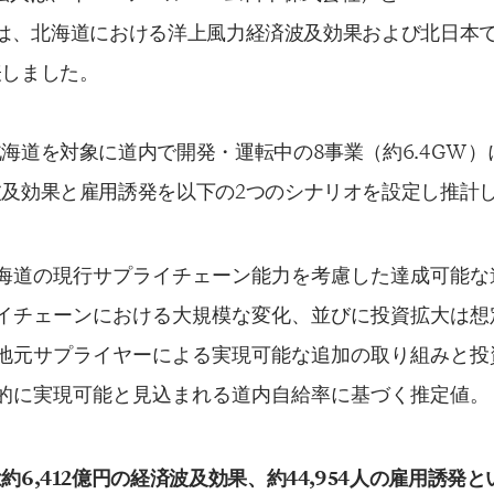
EP）は、北海道における洋上風力経済波及効果および北日本
表しました。
海道を対象に道内で開発・運転中の8事業（約6.4GW
及効果と雇用誘発を以下の2つのシナリオを設定し推計
海道の現行サプライチェーン能力を考慮した達成可能な
イチェーンにおける大規模な変化、並びに投資拡大は想
地元サプライヤーによる実現可能な追加の取り組みと投
的に実現可能と見込まれる道内自給率に基づく推定値。
は約
6,412
億円の経済波及効果、約
44,954
人の雇用誘発と