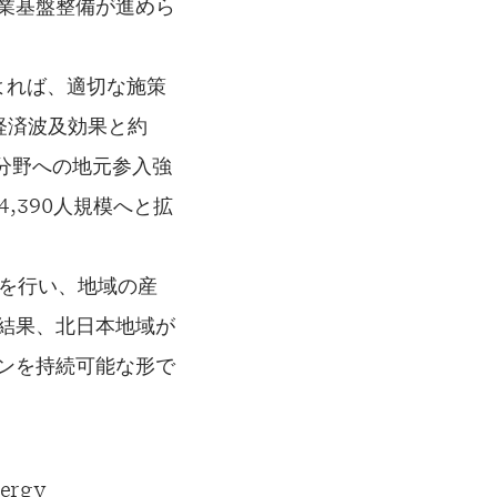
業基盤整備が進めら
析によれば、適切な施策
経済波及効果と約
M分野への地元参入強
,390人規模へと拡
グを行い、地域の産
結果、北日本地域が
ンを持続可能な形で
rgy