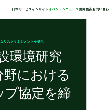
日本
サービス
インサイト
イベント＆ニュース
国内拠点
お問い合わ
度なリスクマネジメントを提供―
設環境研究
分野における
ップ協定を締